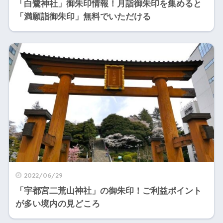
「白鷺神社」御朱印情報！月詣御朱印を集めると
「満願詣御朱印」無料でいただける
2022/06/29
「宇都宮二荒山神社」の御朱印！ご利益ポイント
が多い境内の見どころ