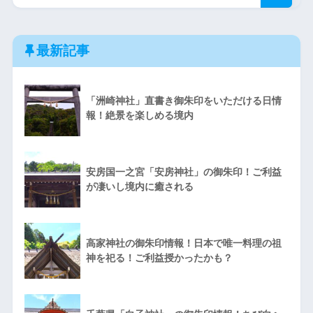
最新記事
「洲崎神社」直書き御朱印をいただける日情
報！絶景を楽しめる境内
安房国一之宮「安房神社」の御朱印！ご利益
が凄いし境内に癒される
高家神社の御朱印情報！日本で唯一料理の祖
神を祀る！ご利益授かったかも？