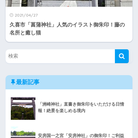
2021/04/27
久喜市「菖蒲神社」人気のイラスト御朱印！藤の
名所と癒し猫
最新記事
「洲崎神社」直書き御朱印をいただける日情
報！絶景を楽しめる境内
安房国一之宮「安房神社」の御朱印！ご利益