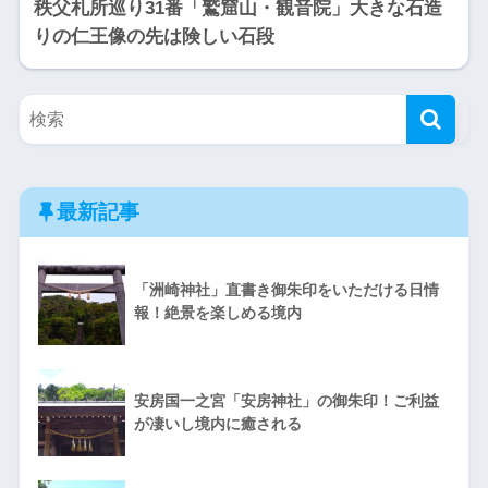
秩父札所巡り31番「鷲窟山・観音院」大きな石造
りの仁王像の先は険しい石段
最新記事
「洲崎神社」直書き御朱印をいただける日情
報！絶景を楽しめる境内
安房国一之宮「安房神社」の御朱印！ご利益
が凄いし境内に癒される