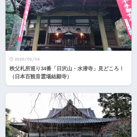
2020/05/06
秩父札所巡り34番「日沢山・水潜寺」見どころ！
（日本百観音霊場結願寺）