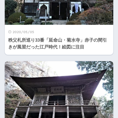
2020/05/05
秩父札所巡り33番「延命山・菊水寺」赤子の間引
きが風習だった江戸時代！絵図に注目