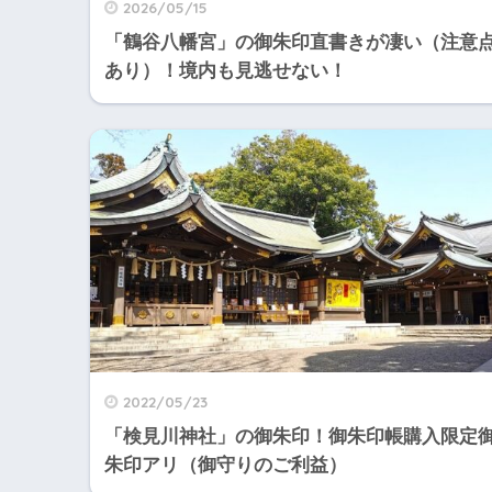
2026/05/15
「鶴谷八幡宮」の御朱印直書きが凄い（注意
あり）！境内も見逃せない！
2022/05/23
「検見川神社」の御朱印！御朱印帳購入限定
朱印アリ（御守りのご利益）