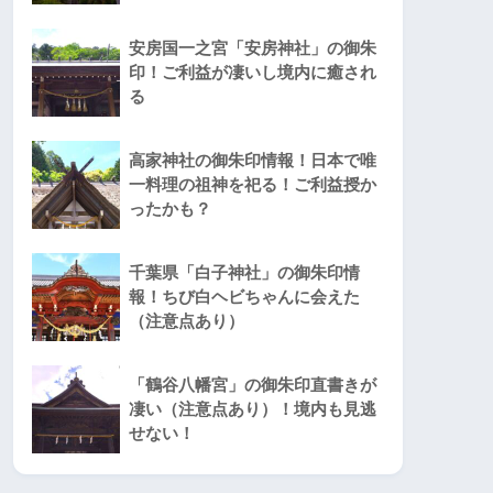
安房国一之宮「安房神社」の御朱
印！ご利益が凄いし境内に癒され
る
高家神社の御朱印情報！日本で唯
一料理の祖神を祀る！ご利益授か
ったかも？
千葉県「白子神社」の御朱印情
報！ちび白ヘビちゃんに会えた
（注意点あり）
「鶴谷八幡宮」の御朱印直書きが
凄い（注意点あり）！境内も見逃
せない！