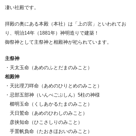
凄い社殿です。
拝殿の奥にある本殿（本社）は「上の宮」といわれてお
り、明治14年（1881年）神明造りで建築！
御祭神として主祭神と相殿神が祀られています。
主祭神
・天太玉命（あめのふとだまのみこと）
相殿神
・天比理刀咩命（あめのひりとめのみこと）
・忌部五部神（いんべごぶしん）5柱の神様
櫛明玉命（くしあかるたまのみこと）
天日鷲命（あめのひわしのみこと）
彦挟知命（ひこさしりのみこと）
手置帆負命（たおきほおいのみこと）