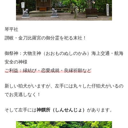
琴平社
讃岐・金刀比羅宮の御分霊を祀る末社！
御祭神：大物主神（おおものぬしのかみ）海上交通・航海
安全の神様
ご利益：縁結び・恋愛成就・良縁祈願など
新しい狛犬がいますが、左手には丸々した仔狛犬がいるの
でお見逃しなく！
そして左手には
神饌所（しんせんじょ）
があります。