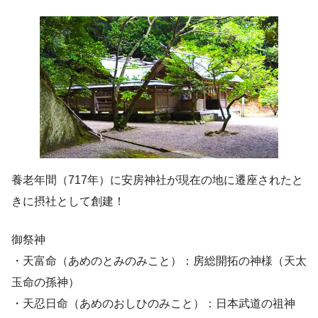
養老年間（717年）に安房神社が現在の地に遷座されたと
きに摂社として創建！
御祭神
・天富命（あめのとみのみこと）：房総開拓の神様（天太
玉命の孫神）
・天忍日命（あめのおしひのみこと）：日本武道の祖神