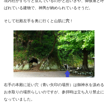
境内社がずらりと並んでいるのかと思いきや、御仮屋と呼
ばれている建物で、神輿が納められているそうだ。
そして社殿左手を奥に行くと山肌に
穴
！
右手の本殿に近い穴（青い矢印の場所）は御神水を汲める
お水取りの場所らしいのですが、参拝時は立ち入り禁止に
なっていました。