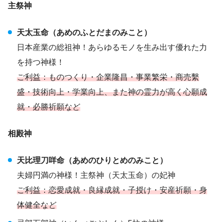
主祭神
天太玉命（あめのふとだまのみこと）
日本産業の総祖神！あらゆるモノを生み出す優れた力
を持つ神様！
ご利益：ものつくり・企業隆昌・事業繁栄・商売繫
盛・技術向上・学業向上、また神の霊力が高く心願成
就・必勝祈願など
相殿神
天比理刀咩命（あめのひりとめのみこと）
夫婦円満の神様！主祭神（天太玉命）の妃神
ご利益：恋愛成就・良縁成就・子授け・安産祈願・身
体健全など