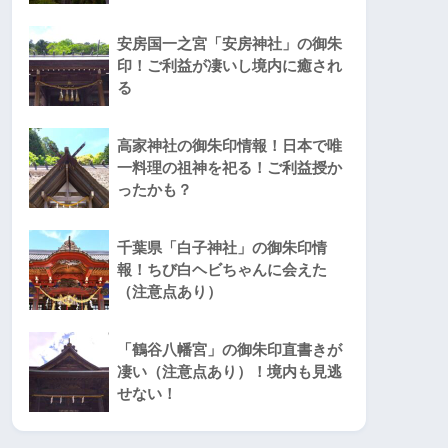
安房国一之宮「安房神社」の御朱
印！ご利益が凄いし境内に癒され
る
高家神社の御朱印情報！日本で唯
一料理の祖神を祀る！ご利益授か
ったかも？
千葉県「白子神社」の御朱印情
報！ちび白ヘビちゃんに会えた
（注意点あり）
「鶴谷八幡宮」の御朱印直書きが
凄い（注意点あり）！境内も見逃
せない！