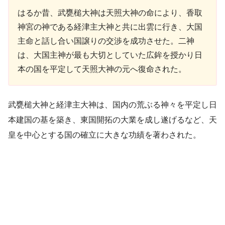
はるか昔、武甕槌大神は天照大神の命により、香取
神宮の神である経津主大神と共に出雲に行き、大国
主命と話し合い国譲りの交渉を成功させた。二神
は、大国主神が最も大切としていた広鉾を授かり日
本の国を平定して天照大神の元へ復命された。
武甕槌大神と経津主大神は、国内の荒ぶる神々を平定し日
本建国の基を築き、東国開拓の大業を成し遂げるなど、天
皇を中心とする国の確立に大きな功績を著わされた。