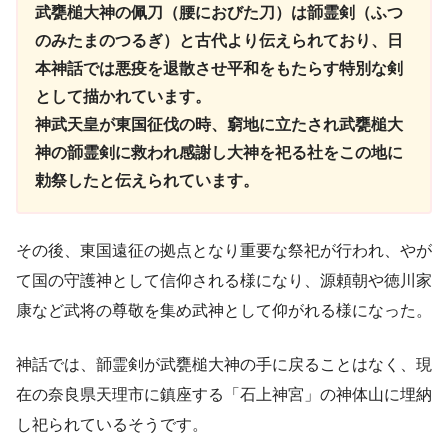
武甕槌大神の佩刀（腰におびた刀）は韴霊剣（ふつ
のみたまのつるぎ）と古代より伝えられており、日
本神話では悪疫を退散させ平和をもたらす特別な剣
として描かれています。
神武天皇が東国征伐の時、窮地に立たされ武甕槌大
神の韴霊剣に救われ感謝し大神を祀る社をこの地に
勅祭したと伝えられています。
その後、東国遠征の拠点となり重要な祭祀が行われ、やが
て国の守護神として信仰される様になり、源頼朝や徳川家
康など武将の尊敬を集め武神として仰がれる様になった。
神話では、韴霊剣が武甕槌大神の手に戻ることはなく、現
在の奈良県天理市に鎮座する「石上神宮」の神体山に埋納
し祀られているそうです。