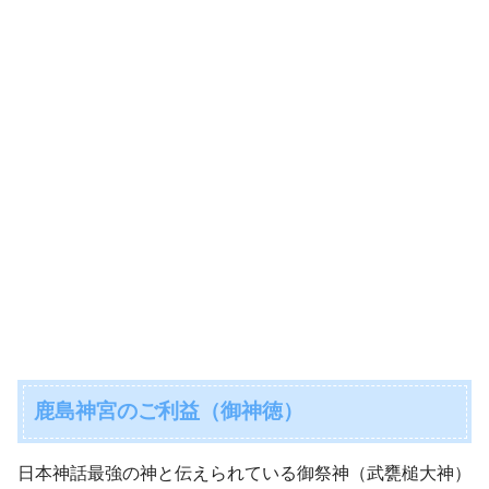
鹿島神宮のご利益（御神徳）
日本神話最強の神と伝えられている御祭神（武甕槌大神）