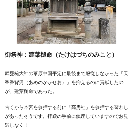
御祭神：建葉槌命（たけはづちのみこと）
武甕槌大神の葦原中国平定に最後まで服従しなかった「天
香香背男（あめのかがせお）」を抑えるのに貢献したの
が、建葉槌命であった。
古くから本宮を参拝する前に「高房社」を参拝する習わし
があったそうです。拝殿の手前に鎮座していますのでお見
逃しなく！