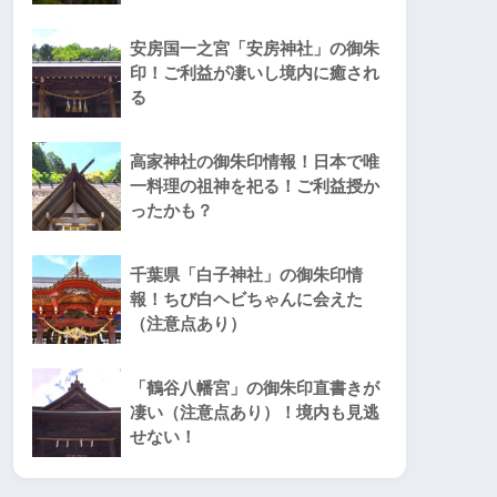
安房国一之宮「安房神社」の御朱
印！ご利益が凄いし境内に癒され
る
高家神社の御朱印情報！日本で唯
一料理の祖神を祀る！ご利益授か
ったかも？
千葉県「白子神社」の御朱印情
報！ちび白ヘビちゃんに会えた
（注意点あり）
「鶴谷八幡宮」の御朱印直書きが
凄い（注意点あり）！境内も見逃
せない！