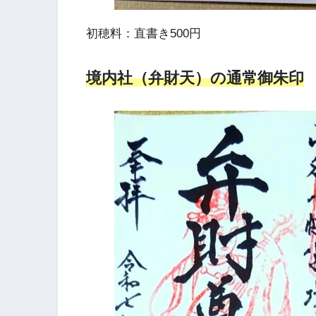
初穂料：直書き500円
境内社（弁財天）の通常御朱印