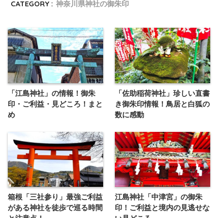
CATEGORY :
神奈川県神社の御朱印
「江島神社」の情報！御朱
「佐助稲荷神社」珍しい直書
印・ご利益・見どころ！まと
き御朱印情報！鳥居と白狐の
め
数に感動
箱根「三社参り」最強ご利益
江島神社「中津宮」の御朱
がある神社を徒歩で巡る時間
印！ご利益と境内の見逃せな