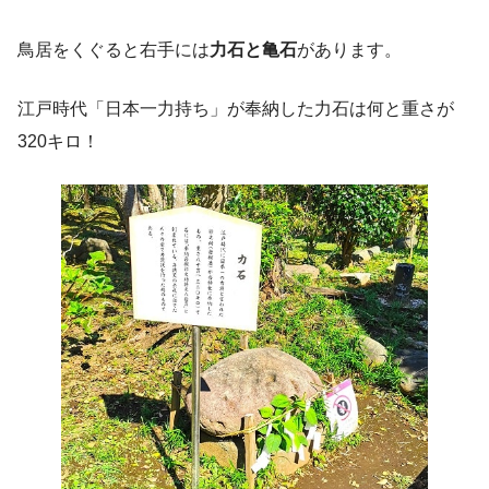
鳥居をくぐると右手には
力石と亀石
があります。
江戸時代「日本一力持ち」が奉納した力石は何と重さが
320キロ！