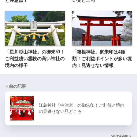
と注意点！
い見どころ
「星川杉山神社」の御朱印！
「箱根神社」御朱印は4種
ご利益凄い霊験の高い神社の
類！ご利益ポイントが多い境
境内の様子
内！見逃せない情報
前の記事
江島神社「中津宮」の御朱印！ご利益と境内
の見逃せない見どころ
次の記事