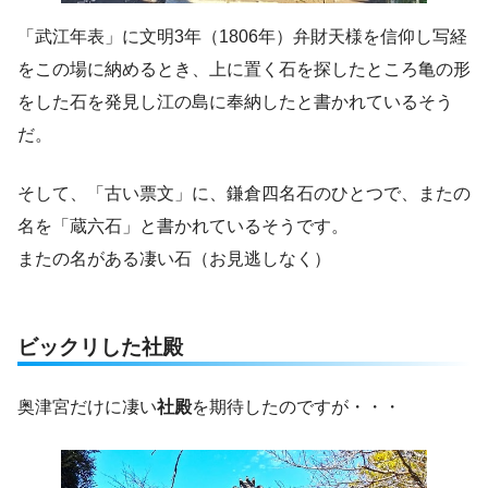
「武江年表」に文明3年（1806年）弁財天様を信仰し写経
をこの場に納めるとき、上に置く石を探したところ亀の形
をした石を発見し江の島に奉納したと書かれているそう
だ。
そして、「古い票文」に、鎌倉四名石のひとつで、またの
名を「蔵六石」と書かれているそうです。
またの名がある凄い石（お見逃しなく）
ビックリした社殿
奥津宮だけに凄い
社殿
を期待したのですが・・・