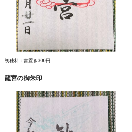
初穂料：書置き300円
龍宮の御朱印