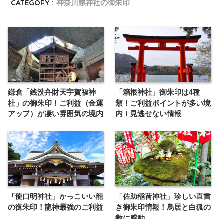
CATEGORY :
神奈川県神社の御朱印
鎌倉「銭洗弁財天宇賀福神
「箱根神社」御朱印は4種
社」の御朱印！ご利益（金運
類！ご利益ポイントが多い境
アップ）が凄い雰囲気の境内
内！見逃せない情報
「龍口明神社」かっこいい龍
「佐助稲荷神社」珍しい直書
の御朱印！龍神最強のご利益
き御朱印情報！鳥居と白狐の
数に感動