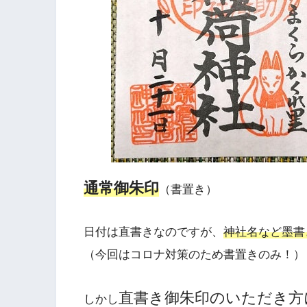
通常御朱印
（書置き）
日付は直書きなのですが、
神社名など墨書
（今回はコロナ対策のため書置きのみ！）
直書き御朱印のいただき方
しかし