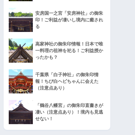
安房国一之宮「安房神社」の御朱
印！ご利益が凄いし境内に癒され
る
高家神社の御朱印情報！日本で唯
一料理の祖神を祀る！ご利益授か
ったかも？
千葉県「白子神社」の御朱印情
報！ちび白ヘビちゃんに会えた
（注意点あり）
「鶴谷八幡宮」の御朱印直書きが
凄い（注意点あり）！境内も見逃
せない！