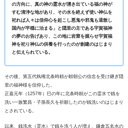
の方向に、真の神の霊水が湧き出ている福の神が
すむ清浄な地があり、その水を絶えず使い神仏を
祀れば人々は信仰心を起こし悪鬼や邪鬼も退散し
国内が平穏に治まる」と隠里の主である宇賀福神
の夢のお告げあり、この地に岩窟を掘らせ宇賀福
神を祀り神仏の供養を行ったのが創建のはじまり
と伝えられている。
その後、第五代執権北条時頼が頼朝公の信念を受け継ぎ隠
里の福神様を信仰した。
正嘉元年（1257年）巳の年に北条時頼がこの霊水で銭を
洗い一族繁昌・子孫長久を祈願したのが銭洗いのはじまり
とされている。
以来、銭洗水（霊水）で銭を洗う人が増え、鎌倉五名水の