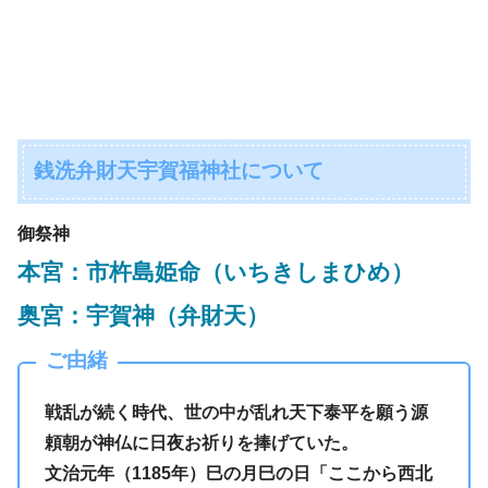
銭洗弁財天宇賀福神社について
御祭神
本宮：市杵島姫命（いちきしまひめ）
奥宮：宇賀神（弁財天）
ご由緒
戦乱が続く時代、世の中が乱れ天下泰平を願う源
頼朝が神仏に日夜お祈りを捧げていた。
文治元年（1185年）巳の月巳の日「ここから西北