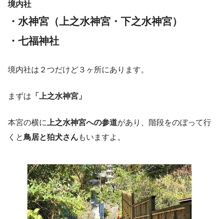
境内社
・水神宮（上之水神宮・下之水神宮）
・七福神社
境内社は２つだけど３ヶ所にあります。
まずは
「上之水神宮」
本宮の横に
上之水神宮への参道
があり、階段をのぼって行
くと
鳥居と狛犬さん
もいますよ。