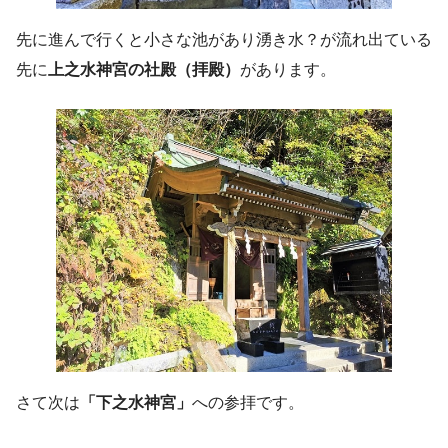
先に進んで行くと小さな池があり湧き水？が流れ出ている
先に
上之水神宮の社殿（拝殿）
があります。
さて次は
「下之水神宮」
への参拝です。