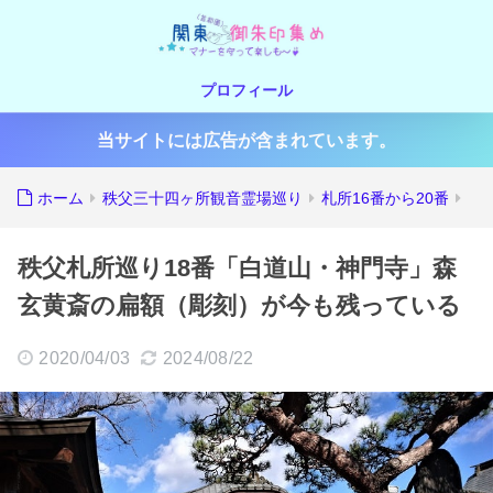
プロフィール
当サイトには広告が含まれています。
ホーム
秩父三十四ヶ所観音霊場巡り
札所16番から20番
秩父札所巡り18番「白道山・神門寺」森
玄黄斎の扁額（彫刻）が今も残っている
2020/04/03
2024/08/22