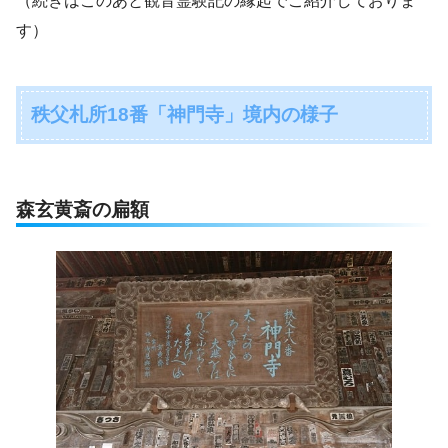
（続きはこのあと観音霊験記の縁起でご紹介しておりま
す）
秩父札所18番「神門寺」境内の様子
森玄黄斎の扁額