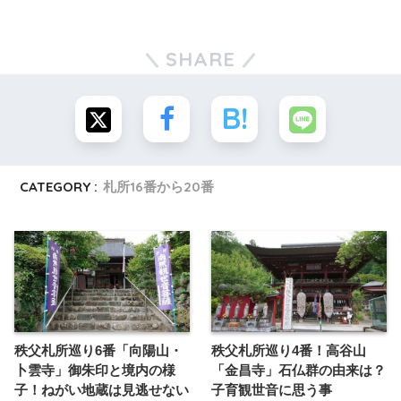
SHARE
CATEGORY :
札所16番から20番
秩父札所巡り6番「向陽山・
秩父札所巡り4番！高谷山
卜雲寺」御朱印と境内の様
「金昌寺」石仏群の由来は？
子！ねがい地蔵は見逃せない
子育観世音に思う事