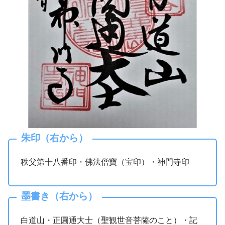
朱印（右から）
秩父第十八番印・佛法僧寶（宝印）・神門寺印
墨書き（右から）
白道山・正圓通大士（聖観世音菩薩のこと）・記