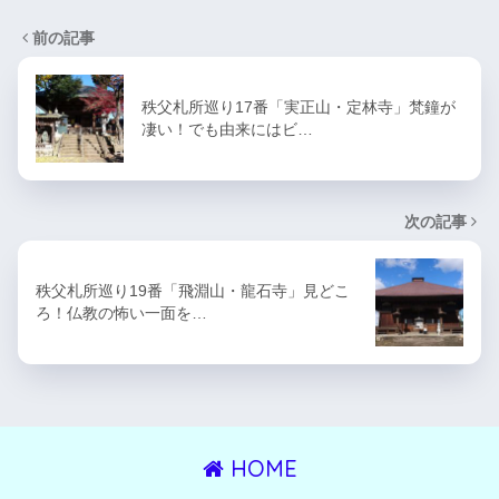
前の記事
秩父札所巡り17番「実正山・定林寺」梵鐘が
凄い！でも由来にはビ…
次の記事
秩父札所巡り19番「飛淵山・龍石寺」見どこ
ろ！仏教の怖い一面を…
HOME