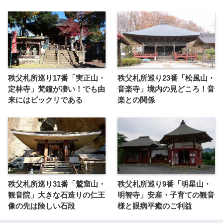
秩父札所巡り17番「実正山・
秩父札所巡り23番「松風山・
定林寺」梵鐘が凄い！でも由
音楽寺」境内の見どころ！音
来にはビックリである
楽との関係
秩父札所巡り31番「鷲窟山・
秩父札所巡り9番「明星山・
観音院」大きな石造りの仁王
明智寺」安産・子育ての観音
像の先は険しい石段
様と眼病平癒のご利益