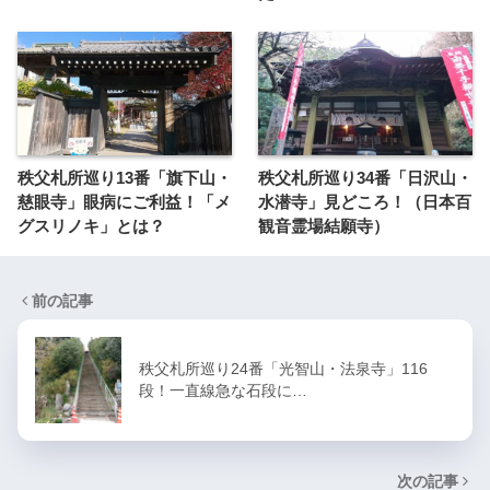
秩父札所巡り13番「旗下山・
秩父札所巡り34番「日沢山・
慈眼寺」眼病にご利益！「メ
水潜寺」見どころ！（日本百
グスリノキ」とは？
観音霊場結願寺）
前の記事
秩父札所巡り24番「光智山・法泉寺」116
段！一直線急な石段に…
次の記事