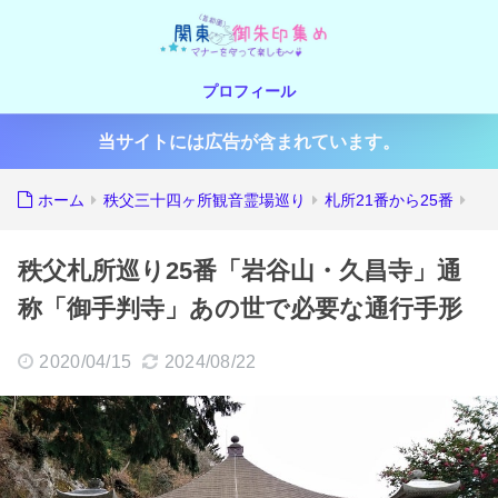
プロフィール
当サイトには広告が含まれています。
ホーム
秩父三十四ヶ所観音霊場巡り
札所21番から25番
秩父札所巡り25番「岩谷山・久昌寺」通
称「御手判寺」あの世で必要な通行手形
2020/04/15
2024/08/22