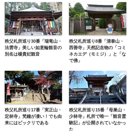
秩父札所巡り30番「瑞竜山・
秩父札所巡り8番「清泰山・
法雲寺」美しい如意輪観音の
西善寺」天然記念物の「コミ
別名は楊貴妃観音
ネカエデ（モミジ）」と「な
で佛」
秩父札所巡り17番「実正山・
秩父札所巡り15番「母巣山・
定林寺」梵鐘が凄い！でも由
少林寺」札所で唯一「観音霊
来にはビックリである
験記」が公開されていなかっ
た