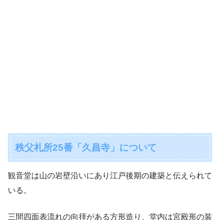
秩父札所25番「久昌寺」について
観音堂は山の岩壁沿いにあり江戸後期の建築と伝えられて
いる。
三間四面表流れの向拝がある方形造り、堂内は宮殿形の装