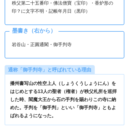
秩父第二十五番印・佛法僧寶（宝印）・香炉形の
印？に文字不明・記帳年月日（黒印）
墨書き（右から）
岩谷山・正圓通閣・御手判寺
通称「御手判寺」と呼ばれている理由
播州書写山の性空上人（しょうくうしょうにん）を
はじめとする13人の聖者（権者）が秩父札所を巡拝
した時、閻魔大王から石の手判を賜わりこの寺に納
めた。手判を「御手判」といい「御手判寺」ともよ
ばれるようになった。