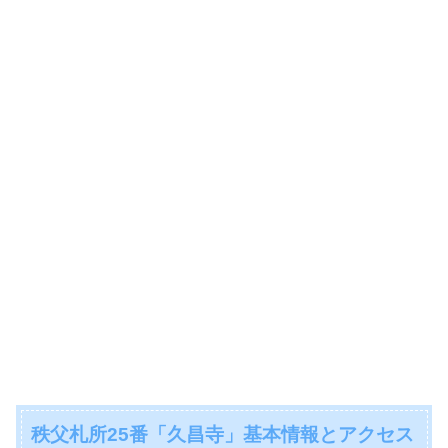
秩父札所25番「久昌寺」基本情報とアクセス