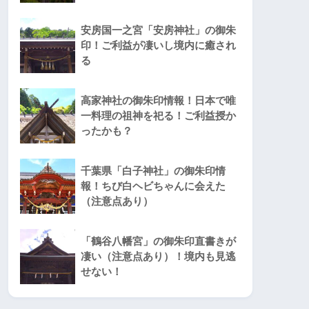
安房国一之宮「安房神社」の御朱
印！ご利益が凄いし境内に癒され
る
高家神社の御朱印情報！日本で唯
一料理の祖神を祀る！ご利益授か
ったかも？
千葉県「白子神社」の御朱印情
報！ちび白ヘビちゃんに会えた
（注意点あり）
「鶴谷八幡宮」の御朱印直書きが
凄い（注意点あり）！境内も見逃
せない！