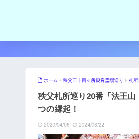
ホーム
秩父三十四ヶ所観音霊場巡り
札所
秩父札所巡り20番「法王山
つの縁起！
2020/04/06
2024/08/22