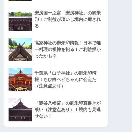
安房国一之宮「安房神社」の御朱
印！ご利益が凄いし境内に癒され
る
高家神社の御朱印情報！日本で唯
一料理の祖神を祀る！ご利益授か
ったかも？
千葉県「白子神社」の御朱印情
報！ちび白ヘビちゃんに会えた
（注意点あり）
「鶴谷八幡宮」の御朱印直書きが
凄い（注意点あり）！境内も見逃
せない！