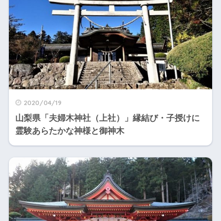
2020/04/19
山梨県「夫婦木神社（上社）」縁結び・子授けに
霊験あらたかな神様と御神木