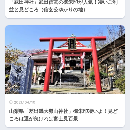
「武田神社」武田信玄の御朱印が人気！凄いご利
益と見どころ（信玄公ゆかりの地）
2021/04/10
山梨県「差出磯大嶽山神社」御朱印凄いよ！見ど
ころは運が良ければ富士見百景