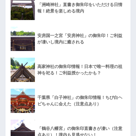
「洲崎神社」直書き御朱印をいただける日情
報！絶景を楽しめる境内
安房国一之宮「安房神社」の御朱印！ご利益
が凄いし境内に癒される
高家神社の御朱印情報！日本で唯一料理の祖
神を祀る！ご利益授かったかも？
千葉県「白子神社」の御朱印情報！ちび白ヘ
ビちゃんに会えた（注意点あり）
「鶴谷八幡宮」の御朱印直書きが凄い（注意
点あり）！境内も見逃せない！