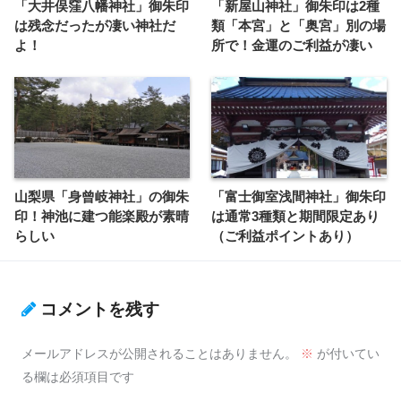
「大井俣窪八幡神社」御朱印
「新屋山神社」御朱印は2種
は残念だったが凄い神社だ
類「本宮」と「奥宮」別の場
よ！
所で！金運のご利益が凄い
山梨県「身曾岐神社」の御朱
「富士御室浅間神社」御朱印
印！神池に建つ能楽殿が素晴
は通常3種類と期間限定あり
らしい
（ご利益ポイントあり）
コメントを残す
メールアドレスが公開されることはありません。
※
が付いてい
る欄は必須項目です