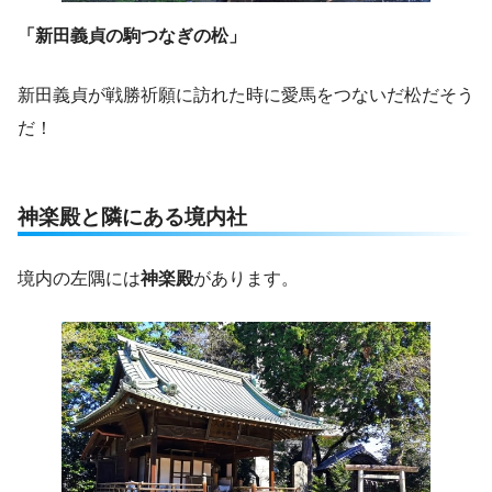
「新田義貞の駒つなぎの松」
新田義貞が戦勝祈願に訪れた時に愛馬をつないだ松だそう
だ！
神楽殿と隣にある境内社
境内の左隅には
神楽殿
があります。