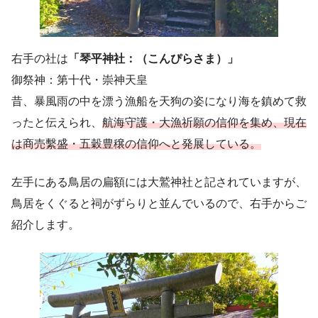
右手の社は
「琴平神社：（こんぴらさま）」
御祭神：第十代・崇神天皇
昔、暴風雨の中を漂う漁船を天狗の姿になり海を鎮めて救
ったと伝えられ、
航海守護・大漁祈願の信仰を集め、現在
は商売繫盛・五穀豊穣の信仰へと発展している。
左手にある鳥居の扁額には大鷲神社と記されていますが、
鳥居をくぐると祠がずらりと並んでいるので、右手からご
紹介します。