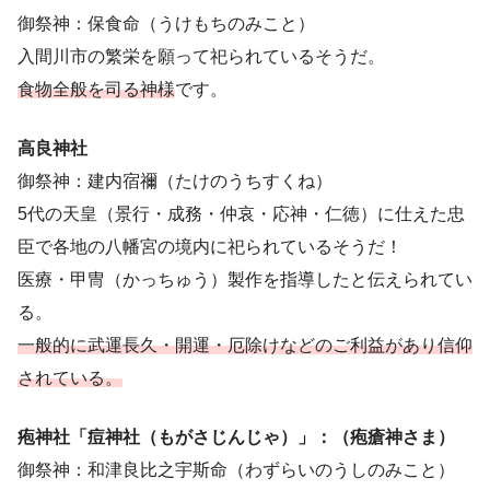
御祭神：保食命（うけもちのみこと）
入間川市の繁栄を願って祀られているそうだ。
食物全般を司る神様
です。
高良神社
御祭神：建内宿禰（たけのうちすくね）
5代の天皇（景行・成務・仲哀・応神・仁徳）に仕えた忠
臣で各地の八幡宮の境内に祀られているそうだ！
医療・甲冑（かっちゅう）製作を指導したと伝えられてい
る。
一般的に武運長久・開運・厄除けなどのご利益があり信仰
されている。
疱神社「痘神社（もがさじんじゃ）」：（疱瘡神さま）
御祭神：和津良比之宇斯命（わずらいのうしのみこと）