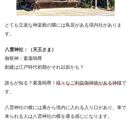
とても立派な神楽殿の隣には鳥居がある境内社がありま
す。
八雲神社：（天王さま）
御祭神：素戔嗚尊
創建は江戸時代初期かそれ以前かも？
誰もが知る？素戔嗚尊！
様々なご利益御神徳がある神様
で
す。
八雲神社の横には裏から境内に入れる入り口があり、車で
来られる人は八雲神社の横を通る感じになります。