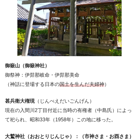
御嶽山（御嶽神社）
御祭神：伊弉那岐命・伊弉那美命
（神話に登場する日本の
国土を生んだ夫婦神
）
甚兵衛大権現
（じんべえだいごんげん）
現在の入間川2丁目付近に当時の有権者（中島氏）によっ
て祀られ、昭和33年（1958年）この地に移った。
大鷲神社（おおとりじんじゃ）：（市神さま・お酉さま）