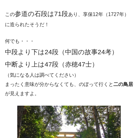
参道の石段は71段
この
あり、享保12年（1727年）
に造られたそうだ！
何でも・・・
中段より下は24段（中国の故事24考）
中断より上は47段（赤穂47士）
（気になる人は調べてください）
まったく意味が分からなくても、のぼって行くと
二の鳥居
が見えますよ。