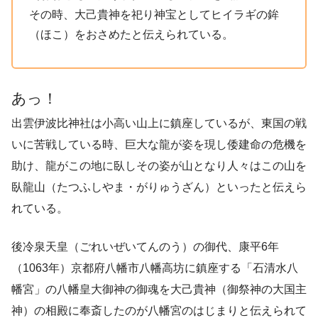
その時、大己貴神を祀り神宝としてヒイラギの鉾
（ほこ）をおさめたと伝えられている。
あっ！
出雲伊波比神社は小高い山上に鎮座しているが、東国の戦
いに苦戦している時、巨大な龍が姿を現し倭建命の危機を
助け、龍がこの地に臥しその姿が山となり人々はこの山を
臥龍山（たつふしやま・がりゅうざん）といったと伝えら
れている。
後冷泉天皇（ごれいぜいてんのう）の御代、康平6年
（1063年）京都府八幡市八幡高坊に鎮座する「石清水八
幡宮」の八幡皇大御神の御魂を大己貴神（御祭神の大国主
神）の相殿に奉斎したのが八幡宮のはじまりと伝えられて