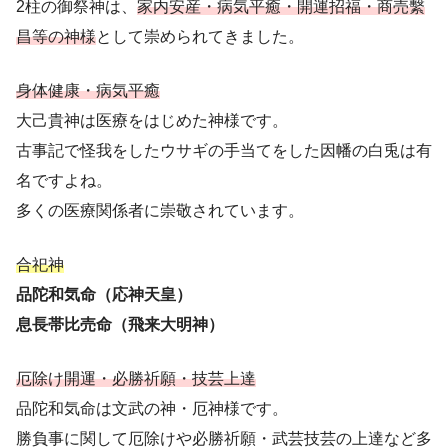
2柱の御祭神は、
家内安産・病気平癒・開運招福・商売繫
昌等の神様
として崇められてきました。
身体健康・病気平癒
大己貴神は医療をはじめた神様です。
古事記で怪我をしたウサギの手当てをした因幡の白兎は有
名ですよね。
多くの医療関係者に崇敬されています。
合祀神
品陀和気命（応神天皇）
息長帯比売命（飛来大明神）
厄除け開運・必勝祈願・技芸上達
品陀和気命は文武の神・厄神様です。
勝負事に関して厄除けや必勝祈願・武芸技芸の上達など多