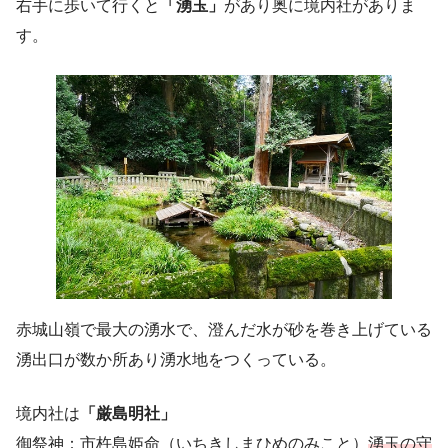
右手に歩いて行くと
「湧玉」
があり奥に境内社がありま
す。
赤城山嶺で最大の湧水で、澄んだ水が砂を巻き上げている
湧出口が数か所あり湧水地をつくっている。
境内社は
「厳島明社」
御祭神：市杵島姫命（いちきしまひめのみこと）
湧玉の守