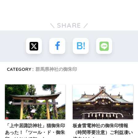
SHARE
CATEGORY :
群馬県神社の御朱印
「上中居諏訪神社」猫御朱印
板倉雷電神社の御朱印情報
あった！「ツール・ド・御朱
（時間帯要注意）ご利益凄い