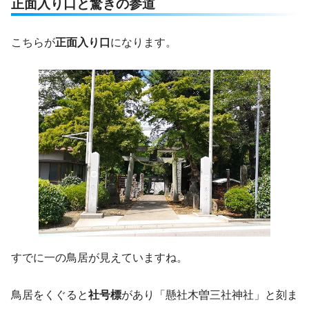
正面入り口と驚きの参道
こちらが
正面入り口
になります。
すでに一の鳥居が見えていますね。
鳥居をくぐると
社号標
があり「懸社木曽三社神社」と刻ま