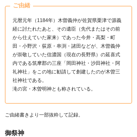
ご由緒
元暦元年（1184年）木曽義仲が佐賀県栗津で源義
経に討たれたあと、その遺臣（先代またはその前
から仕えていた家来）であった今井・高梨・町
田・小野沢・荻原・串渕・諸田などが、木曽義仲
が崇敬していた信濃国（現在の長野県）の延喜式
内である筑摩郡の三座「岡田神社・沙田神社・阿
礼神社」をこの地に勧請して創建したのが木曽三
社神社である。
滝の宮・木曽明神とも称されている。
ご由緒書きより一部抜粋して記録。
御祭神