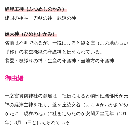
経津主神（ふつぬしのかみ）
建国の祖神・刀剣の神・武道の神
姫大神（ひめおおかみ）
名前は不明であるが、一説によると綾女庄（この地の古い
呼称）の養蚕機織の守護神と伝えられている。
養蚕・機織りの神・生産の守護神・当地方の守護神
御由緒
一之宮貫前神社の創建は、社伝によると物部姓磯部氏が氏
神の経津主神を祀り、蓬ヶ丘綾女谷（よもぎがおかあやめ
がたに：現在の地）に社を定めたのが安閑天皇元年（531
年）3月15日と伝えられている