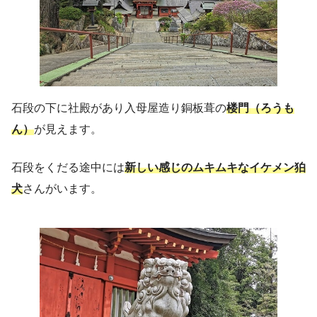
石段の下に社殿があり入母屋造り銅板葺の
楼門（ろうも
ん）
が見えます。
石段をくだる途中には
新しい感じのムキムキなイケメン狛
犬
さんがいます。