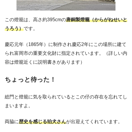
この燈籠は、高さ約395cmの
唐銅製燈籠（からがねせいと
うろう）
です。
慶応元年（1865年）に制作され慶応2年にこの場所に建て
られ富岡市の重要文化財に指定されています。（詳しい内
容は燈籠近くに説明書きがあります）
ちょっと待った！
総門と燈籠に気を取られているとこの仔の存在を忘れてし
まいますよ。
両脇に
歴史を感じる狛犬さん
が出迎えてくれています。